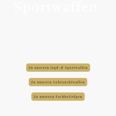
Sportwaffen
Unsere Jagdwaffen stehen für
kompromisslose Qualität, zuverlässlige
Mechanik und höchste Präzision. Ob
Strasser-Repetierer, Kipplaufbüchse oder
Doppelflinte - bei uns finden was Ihr
Herz begehrt.
Zu unseren Jagd-& Sportwaffen
Zu unseren Gebrauchtwaffen
Zu unseren Fachbeiträgen