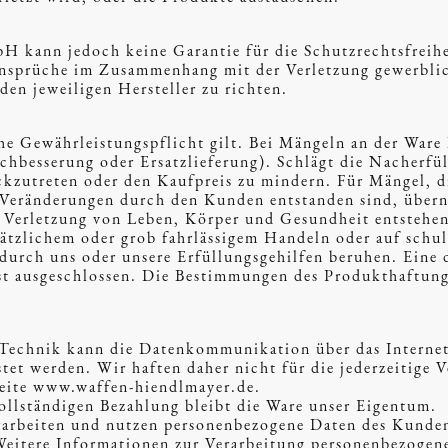
kann jedoch keine Garantie für die Schutzrechtsfreihei
nsprüche im Zusammenhang mit der Verletzung gewerblic
den jeweiligen Hersteller zu richten.
he Gewährleistungspflicht gilt. Bei Mängeln an der Ware
hbesserung oder Ersatzlieferung). Schlägt die Nacherfül
ckzutreten oder den Kaufpreis zu mindern. Für Mängel, 
Veränderungen durch den Kunden entstanden sind, über
 Verletzung von Leben, Körper und Gesundheit entstehen
sätzlichem oder grob fahrlässigem Handeln oder auf schul
 durch uns oder unsere Erfüllungsgehilfen beruhen. Eine
st ausgeschlossen. Die Bestimmungen des Produkthaftung
Technik kann die Datenkommunikation über das Internet 
stet werden. Wir haften daher nicht für die jederzeitige 
seite www.waffen-hiendlmayer.de.
ollständigen Bezahlung bleibt die Ware unser Eigentum.
rarbeiten und nutzen personenbezogene Daten des Kunden
eitere Informationen zur Verarbeitung personenbezogene