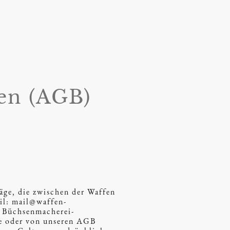
ite
Blog
Shop
en (AGB)
äge, die zwischen der Waffen
il: mail@waffen-
, Büchsenmacherei-
de oder von unseren AGB