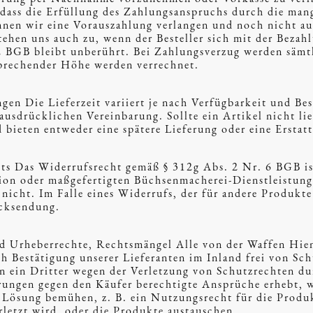
 dass die Erfüllung des Zahlungsanspruchs durch die man
önnen wir eine Vorauszahlung verlangen und noch nicht au
tehen uns auch zu, wenn der Besteller sich mit der Bezah
2 BGB bleibt unberührt. Bei Zahlungsverzug werden sämt
sprechender Höhe werden verrechnet.
gen Die Lieferzeit variiert je nach Verfügbarkeit und Be
ausdrücklichen Vereinbarung. Sollte ein Artikel nicht lie
bieten entweder eine spätere Lieferung oder eine Erstat
ts Das Widerrufsrecht gemäß § 312g Abs. 2 Nr. 6 BGB ist
ion oder maßgefertigten Büchsenmacherei-Dienstleistung
nicht. Im Falle eines Widerrufs, der für andere Produkte 
ücksendung.
nd Urheberrechte, Rechtsmängel Alle von der Waffen H
h Bestätigung unserer Lieferanten im Inland frei von Sc
n ein Dritter wegen der Verletzung von Schutzrechten du
rungen gegen den Käufer berechtigte Ansprüche erhebt, 
e Lösung bemühen, z. B. ein Nutzungsrecht für die Produk
rletzt wird, oder die Produkte austauschen.