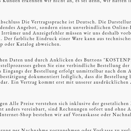
Kunden erkennen wir nicht an, es sei denn, wir hätten 
abschluss Die Vertragssprache ist Deutsch. Die Darstell
indendes Angebot, sondern einen unverbindlichen Online-
Irrtümer und Anzeigefehler müssen wir uns deshalb vorb
. Der farbliche Eindruck einer Ware kann aus technisch
p oder Katalog abweichen.
lichen Daten und durch Anklicken des Buttons "KOS
stellprozesses geben Sie eine verbindliche Bestellung de
s Eingangs der Bestellung erfolgt unmittelbar nach dem 
estätigung dokumentiert lediglich, dass die Bestellung 
 dar. Ein Vertrag kommt erst mit unserer ausdrücklichen 
en Alle Preise verstehen sich inklusive der gesetzlichen
ht anders vereinbart, sind Rechnungen sofort und ohne A
 Internet-Shop bestehen wir auf Vorauskasse oder Nachn
eferung per Nachnahme vorzunehmen oder Vorkasse zu ver