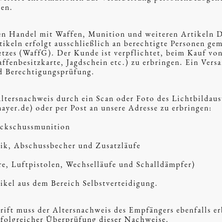
ten.
den Handel mit Waffen, Munition und weiteren Artikeln 
keln erfolgt ausschließlich an berechtigte Personen gem
tzes (WaffG). Der Kunde ist verpflichtet, beim Kauf vo
ffenbesitzkarte, Jagdschein etc.) zu erbringen. Ein Vers
nd Berechtigungsprüfung.
Altersnachweis durch ein Scan oder Foto des Lichtbildaus
yer.de) oder per Post an unsere Adresse zu erbringen:
eckschussmunition
ik, Abschussbecher und Zusatzläufe
e, Luftpistolen, Wechselläufe und Schalldämpfer)
ikel aus dem Bereich Selbstverteidigung.
rift muss der Altersnachweis des Empfängers ebenfalls e
erfolgreicher Überprüfung dieser Nachweise.